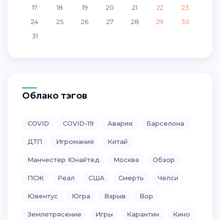
17
18
19
20
21
22
23
24
25
26
27
28
29
30
31
Облако тэгов
COVID
COVID-19
Авария
Барселона
ДТП
Игромания
Китай
Манчестер Юнайтед
Москва
Обзор
ПСЖ
Реал
США
Смерть
Челси
Ювентус
Югра
Взрыв
Вор
Землетрясение
Игры
Карантин
Кино