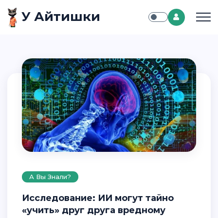
У Айтишки
А Вы Знали?
Исследование: ИИ могут тайно
«учить» друг друга вредному