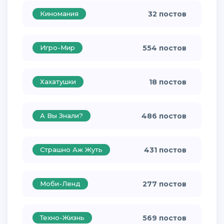
Киномания
32 постов
Игро-Мир
554 постов
Хахатушки
18 постов
А Вы Знали?
486 постов
Страшно Аж Жуть
431 постов
Моби-Ленд
277 постов
Техно-Жизнь
569 постов