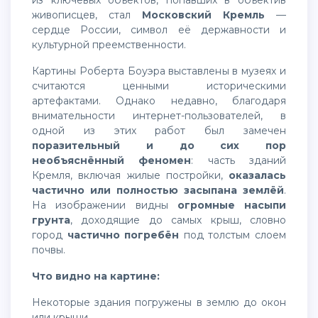
из ключевых объектов, попавших в объектив
живописцев, стал
Московский Кремль
—
сердце России, символ её державности и
культурной преемственности.
Картины Роберта Боуэра выставлены в музеях и
считаются ценными историческими
артефактами. Однако недавно, благодаря
внимательности интернет-пользователей, в
одной из этих работ был замечен
поразительный и до сих пор
необъяснённый феномен
: часть зданий
Кремля, включая жилые постройки,
оказалась
частично или полностью засыпана землёй
.
На изображении видны
огромные насыпи
грунта
, доходящие до самых крыш, словно
город
частично погребён
под толстым слоем
почвы.
Что видно на картине:
Некоторые здания погружены в землю до окон
или крыши.