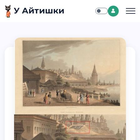
У Айтишки