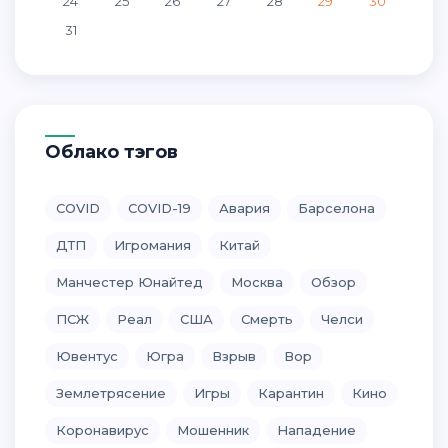
24
25
26
27
28
29
30
31
Облако тэгов
COVID
COVID-19
Авария
Барселона
ДТП
Игромания
Китай
Манчестер Юнайтед
Москва
Обзор
ПСЖ
Реал
США
Смерть
Челси
Ювентус
Югра
Взрыв
Вор
Землетрясение
Игры
Карантин
Кино
Коронавирус
Мошенник
Нападение