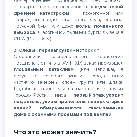
Альтернативные исследователи предполагают,
что картина может фиксировать
следы некой
древней катастрофы
— техногенной или
природной, вроде гигантского селя, оползня,
песчаной бури или даже
волны почвенного
выброса
, аналогичной пыльным бурям XX века в
США (Dust Bowl).
3. Следы «перезагрузки» истории?
Сторонники альтернативной хронологии
предполагают, что в XVIII–XIX веках произошёл
глобальный катаклизм
(или цепочка), в
результате которого многие города были
частично занесены слоем грунта или шлака.
Подобные свидетельства находят и в других
городах России и мира —
первый этаж уходит
под землю, улицы проложены поверх старых
зданий, обнаруживаются «засыпанные»
дома с оконными проёмами под землёй
.
Что это может значить?