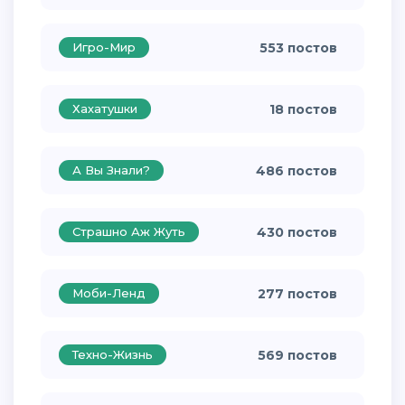
Игро-Мир
553 постов
Хахатушки
18 постов
А Вы Знали?
486 постов
Страшно Аж Жуть
430 постов
Моби-Ленд
277 постов
Техно-Жизнь
569 постов