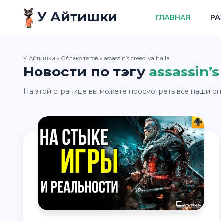
У Айтишки
ГЛАВНАЯ
РА
У Айтишки
»
Облако тегов
» assassin’s creed: valhalla
Новости по тэгу
assassin’s
На этой странице вы можете просмотреть все наши опуб