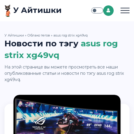
У Айтишки
У Айтишки
»
Облако тегов
» asus rog strix xg49vq
Новости по тэгу
asus rog
strix xg49vq
На этой странице вы можете просмотреть все наши
опубликованные статьи и новости по тэгу asus rog strix
xg49vq.