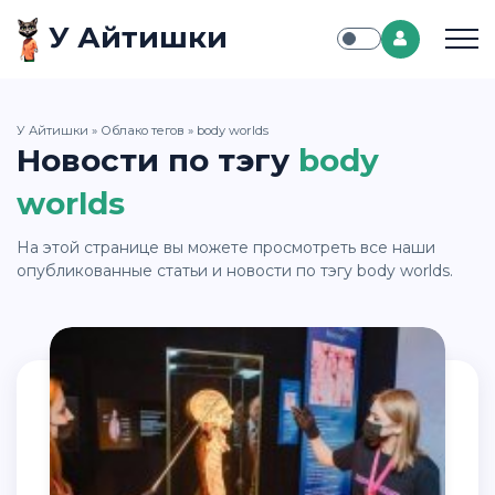
У Айтишки
У Айтишки
»
Облако тегов
» body worlds
Новости по тэгу
body
worlds
На этой странице вы можете просмотреть все наши
опубликованные статьи и новости по тэгу body worlds.