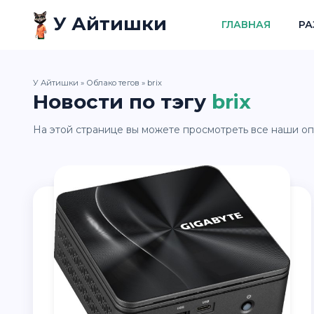
У Айтишки
ГЛАВНАЯ
РА
У Айтишки
»
Облако тегов
» brix
Новости по тэгу
brix
На этой странице вы можете просмотреть все наши опу