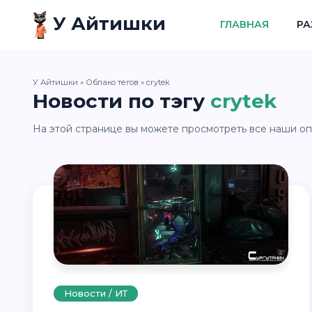
У Айтишки
ГЛАВНАЯ
РА
У Айтишки
»
Облако тегов
» crytek
Новости по тэгу
crytek
На этой странице вы можете просмотреть все наши оп
Новости / ИТ