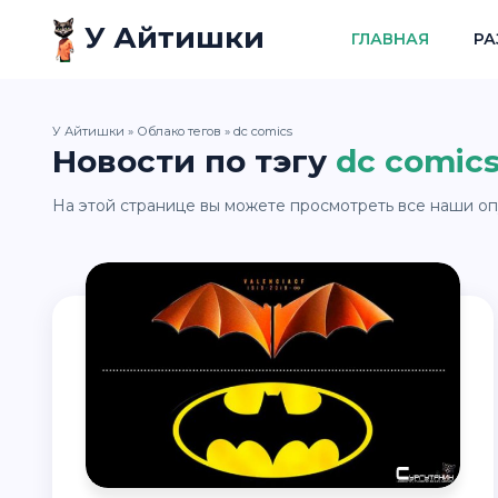
У Айтишки
ГЛАВНАЯ
РА
У Айтишки
»
Облако тегов
» dc сomics
Новости по тэгу
dc сomic
На этой странице вы можете просмотреть все наши оп