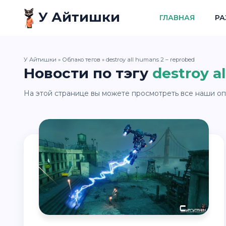
У Айтишки
ГЛАВНАЯ
РА
У Айтишки
»
Облако тегов
» destroy all humans 2 – reprobed
Новости по тэгу
destroy al
На этой странице вы можете просмотреть все наши опу