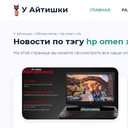
У Айтишки
ГЛАВНАЯ
РА
У Айтишки
»
Облако тегов
» hp omen x 2s
Новости по тэгу
hp omen x
На этой странице вы можете просмотреть все наши оп