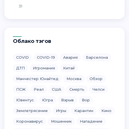
31
Облако тэгов
COVID
COVID-19
Авария
Барселона
ДТП
Игромания
Китай
Манчестер Юнайтед
Москва
Обзор
ПСЖ
Реал
США
Смерть
Челси
Ювентус
Югра
Взрыв
Вор
Землетрясение
Игры
Карантин
Кино
Коронавирус
Мошенник
Нападение