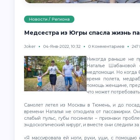
Новости / Региона
Медсестра из Югры спасла жизнь па
Joker
04-Янв-2022, 10:32
0 Комментариев
247
Никогда раньше не п
Наталье Шабановой с
медпомощи. Но когда 6
время полета, медра
помощь женщине, пред
что может потребовать
Самолет летел из Москвы в Тюмень, и до посадк
времени Наталья не отходила от пассажирки. Она
слабый пульс, губы посинели – признаки пробл
эндоскопический хирург, и вместе они следили з
«Я массировала ей ноги, руки, уши, с помощью 