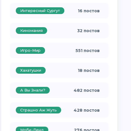
Интересный Сургут
16 постов
Киномания
32 постов
Игро-Мир
551 постов
Хахатушки
18 постов
А Вы Знали?
482 постов
Страшно Аж Жуть
428 постов
Моби-Ленд
276 постов