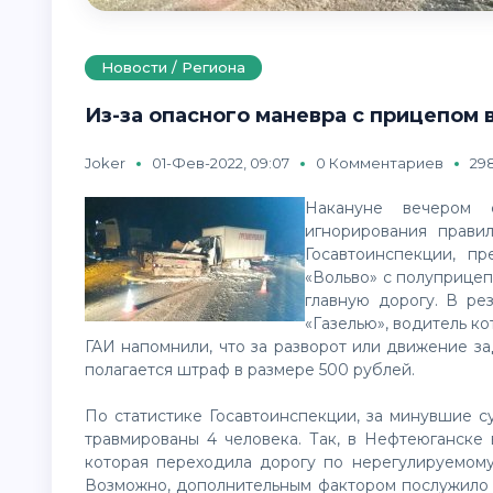
Новости / Региона
Из-за опасного маневра с прицепом 
Joker
01-Фев-2022, 09:07
0 Комментариев
29
Накануне вечером 
игнорирования прави
Госавтоинспекции, пр
«Вольво» с полуприцеп
главную дорогу. В ре
«Газелью», водитель ко
ГАИ напомнили, что за разворот или движение за
полагается штраф в размере 500 рублей.
По статистике Госавтоинспекции, за минувшие с
травмированы 4 человека. Так, в Нефтеюганске
которая переходила дорогу по нерегулируемом
Возможно, дополнительным фактором послужило 