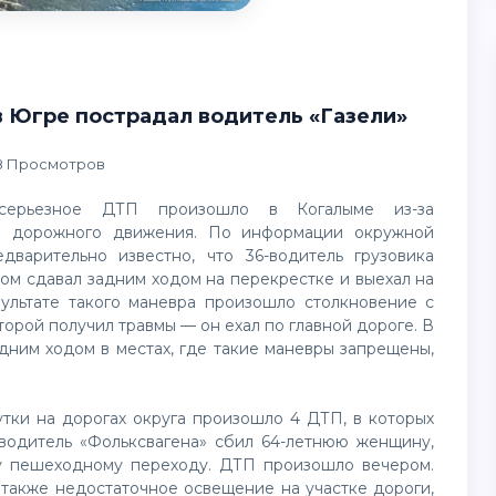
в Югре пострадал водитель «Газели»
8 Просмотров
серьезное ДТП произошло в Когалыме из-за
л дорожного движения. По информации окружной
едварительно известно, что 36-водитель грузовика
ом сдавал задним ходом на перекрестке и выехал на
зультате такого маневра произошло столкновение с
торой получил травмы — он ехал по главной дороге. В
дним ходом в местах, где такие маневры запрещены,
утки на дорогах округа произошло 4 ДТП, в которых
 водитель «Фольксвагена» сбил 64-летнюю женщину,
у пешеходному переходу. ДТП произошло вечером.
также недостаточное освещение на участке дороги,