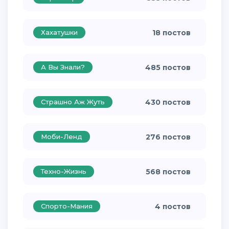
Хахатушки
18 постов
А Вы Знали?
485 постов
Страшно Аж Жуть
430 постов
Моби-Ленд
276 постов
Техно-Жизнь
568 постов
Спорто-Мания
4 постов