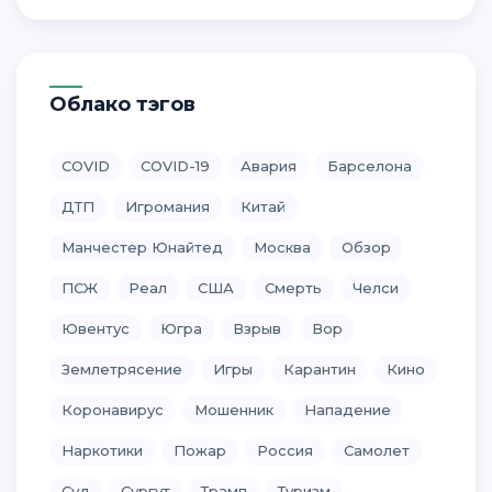
Облако тэгов
COVID
COVID-19
Авария
Барселона
ДТП
Игромания
Китай
Манчестер Юнайтед
Москва
Обзор
ПСЖ
Реал
США
Смерть
Челси
Ювентус
Югра
Взрыв
Вор
Землетрясение
Игры
Карантин
Кино
Коронавирус
Мошенник
Нападение
Наркотики
Пожар
Россия
Самолет
Суд
Сургут
Трамп
Туризм