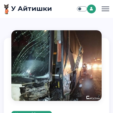
У Айтишки