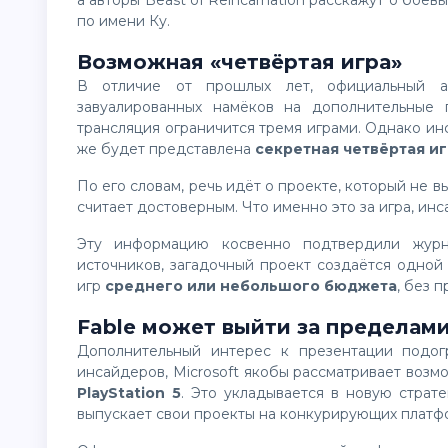
а авторы Beast of Reincarnation расскажут о боев
по имени Ку.
Возможная «четвёртая игра»
В отличие от прошлых лет, официальный анонс Developer_Direct 2026 не содержал даже
завуалированных намёков на дополнительные п
трансляция ограничится тремя играми. Однако и
же будет представлена
секретная четвёртая и
По его словам, речь идёт о проекте, который не вызывал у него особого восторга, но факт его показа он
считает достоверным. Что именно это за игра, инс
Эту информацию косвенно подтвердили жур
источников, загадочный проект создаётся одной 
игр
среднего или небольшого бюджета
, без 
Fable может выйти за пределам
Дополнительный интерес к презентации под
инсайдеров, Microsoft якобы рассматривает возмо
PlayStation 5
. Это укладывается в новую страт
выпускает свои проекты на конкурирующих платф