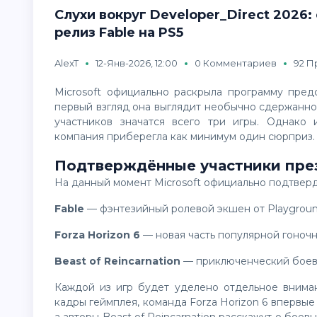
Слухи вокруг Developer_Direct 2026
релиз Fable на PS5
AlexT
12-Янв-2026, 12:00
0 Комментариев
92 П
Microsoft официально раскрыла программу пр
первый взгляд она выглядит необычно сдержанно
участников значатся всего три игры. Однако 
компания приберегла как минимум один сюрприз.
Подтверждённые участники пре
На данный момент Microsoft официально подтвер
Fable
— фэнтезийный ролевой экшен от Playgrou
Forza Horizon 6
— новая часть популярной гоночн
Beast of Reincarnation
— приключенческий боеви
Каждой из игр будет уделено отдельное внимание. Разработчики Fable продемонстрируют свежие
кадры геймплея, команда Forza Horizon 6 впервы