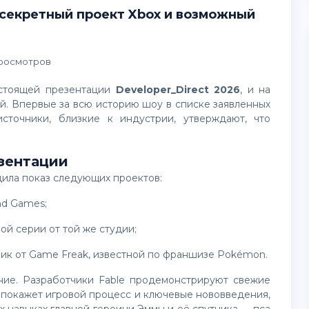
: секретный проект Xbox и возможный
росмотров
едстоящей презентации
Developer_Direct 2026
, и на
й. Впервые за всю историю шоу в списке заявленных
источники, близкие к индустрии, утверждают, что
зентации
дила показ следующих проектов:
nd Games;
ой серии от той же студии;
к от Game Freak, известной по франшизе Pokémon.
е покажет игровой процесс и ключевые нововведения,