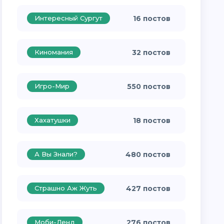
Интересный Сургут
16 постов
Киномания
32 постов
Игро-Мир
550 постов
Хахатушки
18 постов
А Вы Знали?
480 постов
Страшно Аж Жуть
427 постов
Моби-Ленд
276 постов