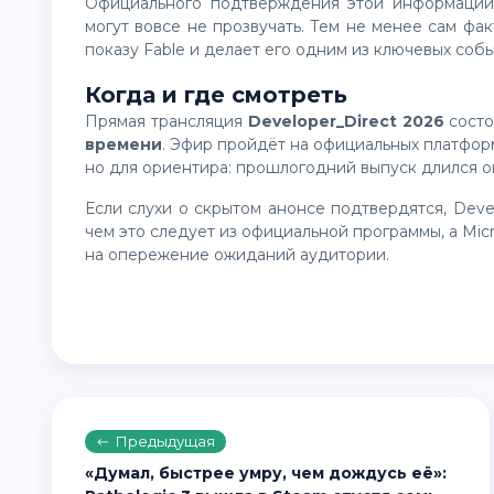
Официального подтверждения этой информации нет, и на Developer_Direct 2026 подобные анонсы
могут вовсе не прозвучать. Тем не менее сам фа
показу Fable и делает его одним из ключевых соб
Когда и где смотреть
Прямая трансляция
Developer_Direct 2026
сост
времени
. Эфир пройдёт на официальных платфор
но для ориентира: прошлогодний выпуск длился ок
Если слухи о скрытом анонсе подтвердятся, Developer_Direct 2026 может оказаться куда насыщеннее,
чем это следует из официальной программы, а Mic
на опережение ожиданий аудитории.
Предыдущая
«Думал, быстрее умру, чем дождусь её»: