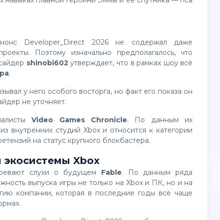
ых навыках главной героини Эммы и её спутника — пса
роекты. Поэтому изначально предполагалось, что
нсайдер
shinobi602
утверждает, что в рамках шоу всё
гра
.
айдер не уточняет.
налисты
Video Games Chronicle
. По данным их
из внутренних студий Xbox и относится к категории
претензий на статус крупного блокбастера.
и экосистемы Xbox
огревают слухи о будущем
Fable
. По данным ряда
жность выпуска игры не только на Xbox и ПК, но и на
егию компании, которая в последние годы всё чаще
ормах.