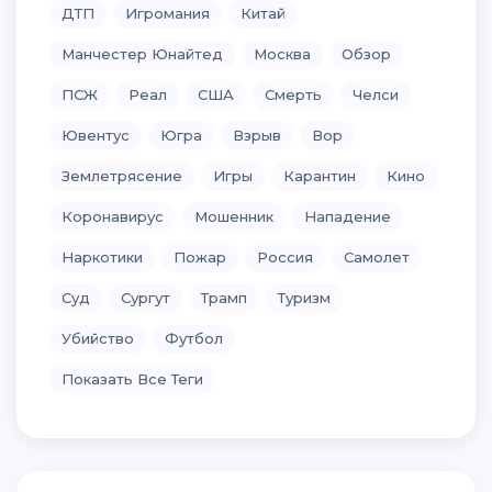
ДТП
Игромания
Китай
Манчестер Юнайтед
Москва
Обзор
ПСЖ
Реал
США
Смерть
Челси
Ювентус
Югра
Взрыв
Вор
Землетрясение
Игры
Карантин
Кино
Коронавирус
Мошенник
Нападение
Наркотики
Пожар
Россия
Самолет
Суд
Сургут
Трамп
Туризм
Убийство
Футбол
Показать Все Теги