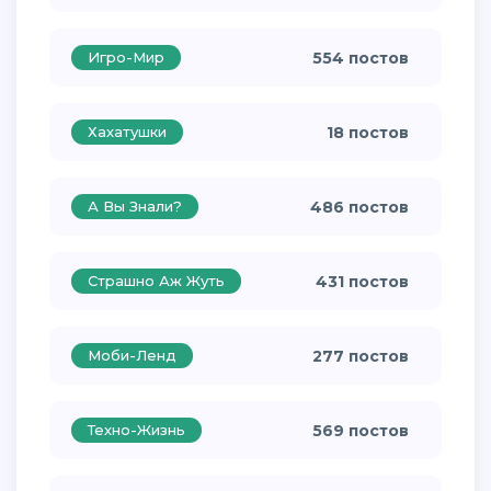
Игро-Мир
554 постов
Хахатушки
18 постов
А Вы Знали?
486 постов
Страшно Аж Жуть
431 постов
Моби-Ленд
277 постов
Техно-Жизнь
569 постов