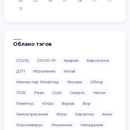
24
25
26
27
28
29
30
31
Облако тэгов
COVID
COVID-19
Авария
Барселона
ДТП
Игромания
Китай
Манчестер Юнайтед
Москва
Обзор
ПСЖ
Реал
США
Смерть
Челси
Ювентус
Югра
Взрыв
Вор
Землетрясение
Игры
Карантин
Кино
Коронавирус
Мошенник
Нападение