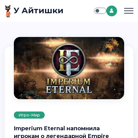
У Айтишки
Игро-Мир
Imperium Eternal напомнила
игрокам о легендарной Empire