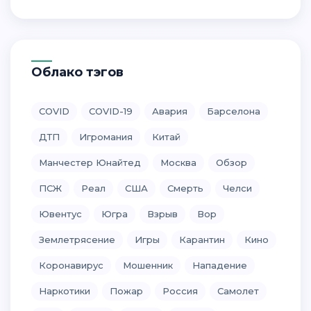
Облако тэгов
COVID
COVID-19
Авария
Барселона
ДТП
Игромания
Китай
Манчестер Юнайтед
Москва
Обзор
ПСЖ
Реал
США
Смерть
Челси
Ювентус
Югра
Взрыв
Вор
Землетрясение
Игры
Карантин
Кино
Коронавирус
Мошенник
Нападение
Наркотики
Пожар
Россия
Самолет