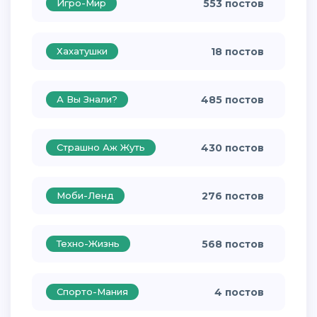
Игро-Мир
553 постов
Хахатушки
18 постов
А Вы Знали?
485 постов
Страшно Аж Жуть
430 постов
Моби-Ленд
276 постов
Техно-Жизнь
568 постов
Спорто-Мания
4 постов