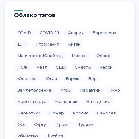
Облако тэгов
COVID
COVID-19
Авария
Барселона
ДТП
Игромания
Китай
Манчестер Юнайтед
Москва
Обзор
ПСЖ
Реал
США
Смерть
Челси
Ювентус
Югра
Взрыв
Вор
Землетрясение
Игры
Карантин
Кино
Коронавирус
Мошенник
Нападение
Наркотики
Пожар
Россия
Самолет
Суд
Сургут
Трамп
Туризм
Убийство
Футбол