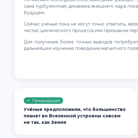
сама турбулентная динамика внешнего ядра показ
будущем.
Сейчас учёные пока не могут точно ответить, является ли произошедшее краткосрочным отклонением,
частью циклического процесса или признаком пер
Для получения более точных выводов потребуется многолетний мониторинг глубинных процессов и
дальнейшее изучение поведения магнитного поля
Предыдущая
Учёные предположили, что большинство
планет во Вселенной устроены совсем
не так, как Земля