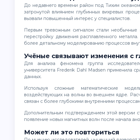
До недавнего времени район под Тихим океаном считался относительно стабильной областью, слабо
затронутой влиянием глубинных вихревых проц
вызвали повышенный интерес у специалистов.
Первым тревожным сигналом стали необычные волны на границе ядра Земли, которые указали на
перестройку движения расплавленного металла.
более детальному моделированию процессов внут
Учёные связывают изменения с 
Для анализа феномена группа исследователей под руководством аспиранта Эдинбургского
университета
Frederik Dahl Madsen
применила сра
данных.
Используя сложные математические модели, специалисты оценили распределение сил,
воздействующих на волны во внешнем ядре. Расчё
связан с более глубокими внутренними процессам
Дополнительным подтверждением этой версии стали зарегистрированные сейсмические сигнатуры и
появление новых магнитных волн после начала ан
Может ли это повториться
По мнению исследователей, нынешний разворот течений, скорее всего, не станет постоянным. Однако