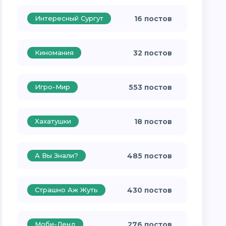
Интересный Сургут
16 постов
Киномания
32 постов
Игро-Мир
553 постов
Хахатушки
18 постов
А Вы Знали?
485 постов
Страшно Аж Жуть
430 постов
Моби-Ленд
276 постов