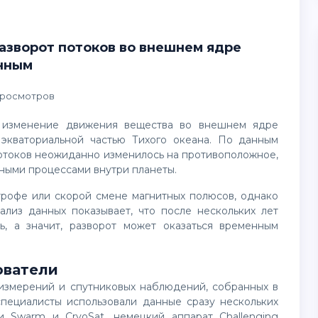
азворот потоков во внешнем ядре
нным
Просмотров
экваториальной частью Тихого океана. По данным
отоков неожиданно изменилось на противоположное,
нными процессами внутри планеты.
ализ данных показывает, что после нескольких лет
ь, а значит, разворот может оказаться временным
ователи
специалисты использовали данные сразу нескольких
и Swarm и CryoSat, немецкий аппарат Challenging