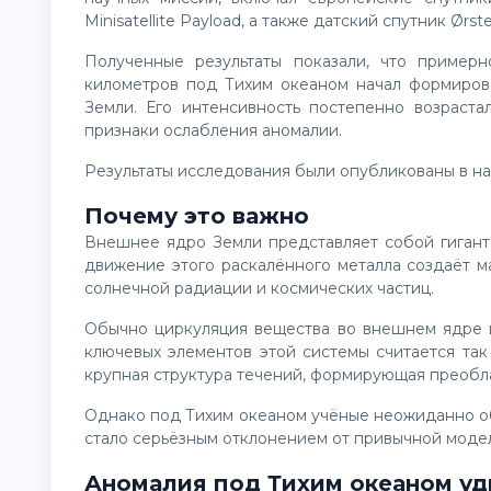
Minisatellite Payload, а также датский спутник Ørste
Полученные результаты показали, что примерно в начале 2010-х годов на глубине более 2200
километров под Тихим океаном начал формиров
Земли. Его интенсивность постепенно возраста
признаки ослабления аномалии.
Результаты исследования были опубликованы в 
Почему это важно
Внешнее ядро Земли представляет собой гигантский слой расплавленного железа и никеля. Именно
движение этого раскалённого металла создаёт м
солнечной радиации и космических частиц.
Обычно циркуляция вещества во внешнем ядре имеет относительно стабильный характер. Одним из
ключевых элементов этой системы считается та
крупная структура течений, формирующая преоб
Однако под Тихим океаном учёные неожиданно обнаружили признаки сильного восточного потока, что
стало серьёзным отклонением от привычной моде
Аномалия под Тихим океаном уд