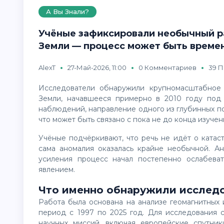
А Вы Знали?
Учёные зафиксировали необычный р
Земли — процесс может быть време
AlexT
27-Май-2026, 11:00
0 Комментариев
39 
Исследователи обнаружили крупномасштабное изменение движения вещества во внешнем ядре
Земли, начавшееся примерно в 2010 году под 
наблюдений, направление одного из глубинных п
что может быть связано с пока не до конца изуче
Учёные подчёркивают, что речь не идёт о катастрофе или скорой смене магнитных полюсов, однако
сама аномалия оказалась крайне необычной. Ан
усиления процесс начал постепенно ослабеват
явлением.
Что именно обнаружили исслед
Работа была основана на анализе геомагнитных измерений и спутниковых наблюдений, собранных в
период с 1997 по 2025 год. Для исследования 
научных миссий, включая европейские спутник