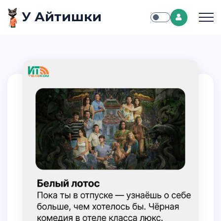
У Айтишки