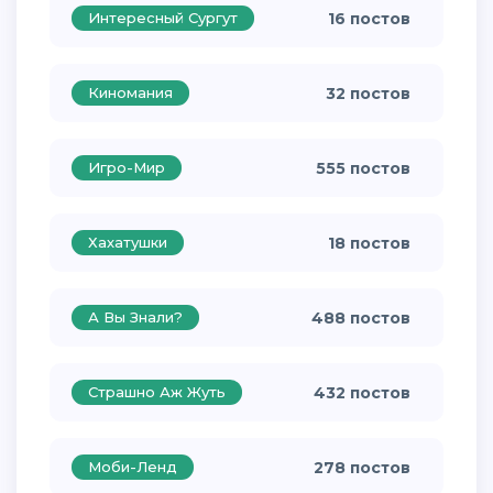
Интересный Сургут
16 постов
Киномания
32 постов
Игро-Мир
555 постов
Хахатушки
18 постов
А Вы Знали?
488 постов
Страшно Аж Жуть
432 постов
Моби-Ленд
278 постов