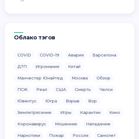
Облако тэгов
COVID
COVID-19
Авария
Барселона
ДТП
Игромания
Китай
Манчестер Юнайтед
Москва
Обзор
ПСЖ
Реал
США
Смерть
Челси
Ювентус
Югра
Взрыв
Вор
Землетрясение
Игры
Карантин
Кино
Коронавирус
Мошенник
Нападение
Наркотики
Пожар
Россия
Самолет