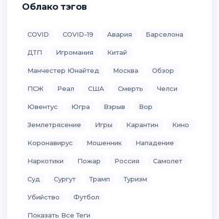
Облако тэгов
COVID
COVID-19
Авария
Барселона
ДТП
Игромания
Китай
Манчестер Юнайтед
Москва
Обзор
ПСЖ
Реал
США
Смерть
Челси
Ювентус
Югра
Взрыв
Вор
Землетрясение
Игры
Карантин
Кино
Коронавирус
Мошенник
Нападение
Наркотики
Пожар
Россия
Самолет
Суд
Сургут
Трамп
Туризм
Убийство
Футбол
Показать Все Теги