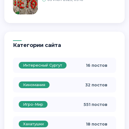
Категории сайта
Интересный Сургут
16 постов
Киномания
32 постов
Игро-Мир
551 постов
Хахатушки
18 постов