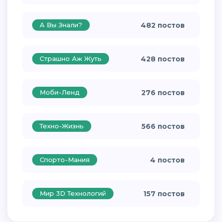
А Вы Знали?
482 постов
Страшно Аж Жуть
428 постов
Моби-Ленд
276 постов
Техно-Жизнь
566 постов
Спорто-Мания
4 постов
Мир 3D Технологий
157 постов