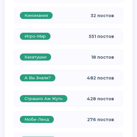
Киномания
32 постов
Игро-Мир
551 постов
Хахатушки
18 постов
А Вы Знали?
482 постов
Страшно Аж Жуть
428 постов
Моби-Ленд
276 постов