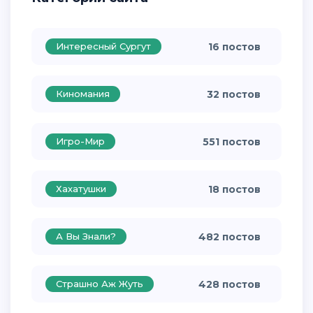
Интересный Сургут
16 постов
Киномания
32 постов
Игро-Мир
551 постов
Хахатушки
18 постов
А Вы Знали?
482 постов
Страшно Аж Жуть
428 постов