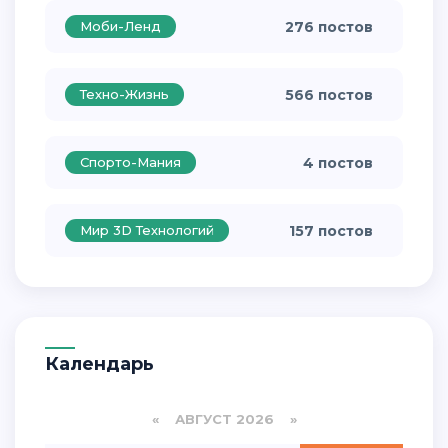
Моби-Ленд
276 постов
Техно-Жизнь
566 постов
Спорто-Мания
4 постов
Мир 3D Технологий
157 постов
Календарь
«
АВГУСТ 2026 »