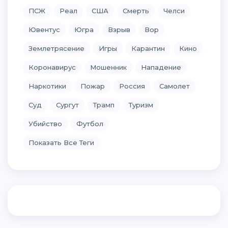
ПСЖ
Реал
США
Смерть
Челси
Ювентус
Югра
Взрыв
Вор
Землетрясение
Игры
Карантин
Кино
Коронавирус
Мошенник
Нападение
Наркотики
Пожар
Россия
Самолет
Суд
Сургут
Трамп
Туризм
Убийство
Футбол
Показать Все Теги