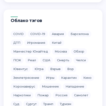
Облако тэгов
COVID
COVID-19
Авария
Барселона
ДТП
Игромания
Китай
Манчестер Юнайтед
Москва
Обзор
ПСЖ
Реал
США
Смерть
Челси
Ювентус
Югра
Взрыв
Вор
Землетрясение
Игры
Карантин
Кино
Коронавирус
Мошенник
Нападение
Наркотики
Пожар
Россия
Самолет
Суд
Сургут
Трамп
Туризм