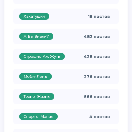
Хахатушки
18 постов
А Вы Знали?
482 постов
Страшно Аж Жуть
428 постов
Моби-Ленд
276 постов
Техно-Жизнь
566 постов
Спорто-Мания
4 постов