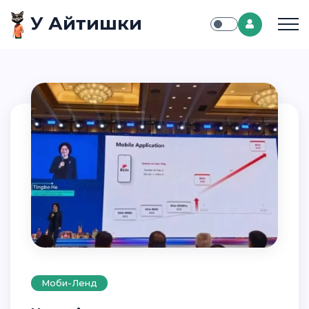
У Айтишки
Моби-Ленд