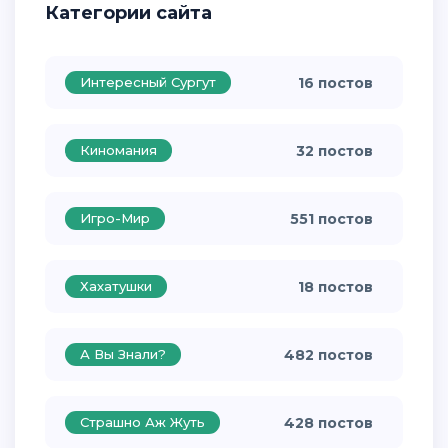
Категории сайта
Интересный Сургут
16 постов
Киномания
32 постов
Игро-Мир
551 постов
Хахатушки
18 постов
А Вы Знали?
482 постов
Страшно Аж Жуть
428 постов