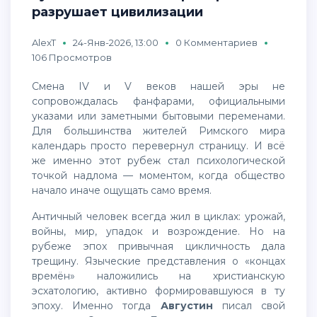
разрушает цивилизации
AlexT
24-Янв-2026, 13:00
0 Комментариев
106 Просмотров
Смена IV и V веков нашей эры не
сопровождалась фанфарами, официальными
указами или заметными бытовыми переменами.
Для большинства жителей Римского мира
календарь просто перевернул страницу. И всё
же именно этот рубеж стал психологической
точкой надлома — моментом, когда общество
начало иначе ощущать само время.
Античный человек всегда жил в циклах: урожай,
войны, мир, упадок и возрождение. Но на
рубеже эпох привычная цикличность дала
трещину. Языческие представления о «концах
времён» наложились на христианскую
эсхатологию, активно формировавшуюся в ту
эпоху. Именно тогда
Августин
писал свой