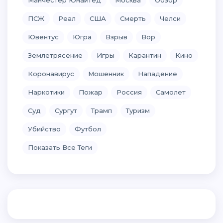
ПСЖ
Реал
США
Смерть
Челси
Ювентус
Югра
Взрыв
Вор
Землетрясение
Игры
Карантин
Кино
Коронавирус
Мошенник
Нападение
Наркотики
Пожар
Россия
Самолет
Суд
Сургут
Трамп
Туризм
Убийство
Футбол
Показать Все Теги