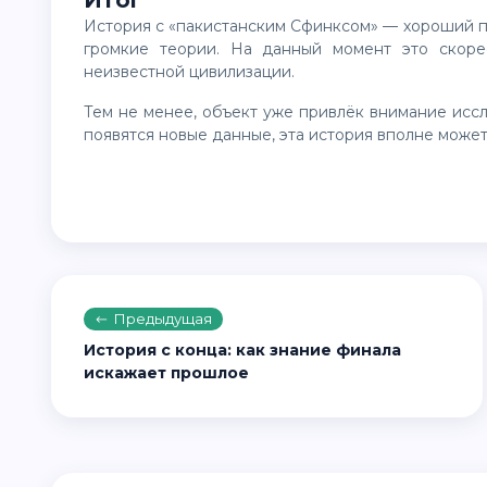
Итог
История с «пакистанским Сфинксом» — хороший пример того, как визуальное сходство может породить
громкие теории. На данный момент это скоре
неизвестной цивилизации.
Тем не менее, объект уже привлёк внимание исследователей и любителей загадок. И если в будущем
появятся новые данные, эта история вполне може
Предыдущая
История с конца: как знание финала
искажает прошлое