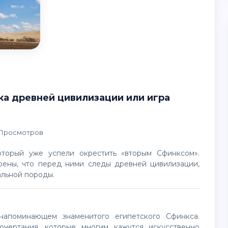
ка древней цивилизации или игра
 Просмотров
рены, что перед ними следы древней цивилизации,
альной породы.
чертания, которые многим кажутся искусственно