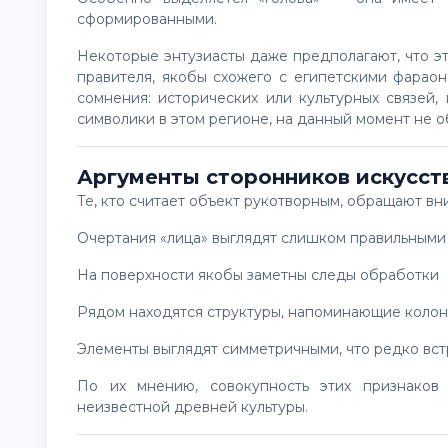
сформированными.
Некоторые энтузиасты даже предполагают, что это может быть стилизованное изображение древнего
правителя, якобы схожего с египетскими фарао
сомнения: исторических или культурных связей,
символики в этом регионе, на данный момент не 
Аргументы сторонников искусс
Те, кто считает объект рукотворным, обращают вн
очертания «лица» выглядят слишком правильными
на поверхности якобы заметны следы обработки
рядом находятся структуры, напоминающие коло
элементы выглядят симметричными, что редко вс
По их мнению, совокупность этих признаков указывает на вмешательство человека или даже
неизвестной древней культуры.