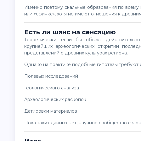
Именно поэтому скальные образования по всему миру часто получают названия вроде «лицо», «страж»
или «сфинкс», хотя не имеют отношения к древни
Есть ли шанс на сенсацию
Теоретически, если бы объект действительно оказался рукотворным, это стало бы одним из
крупнейших археологических открытий послед
представлений о древних культурах региона.
Однако на практике подобные гипотезы требуют 
полевых исследований
геологического анализа
археологических раскопок
датировки материалов
Пока таких данных нет, научное сообщество скл