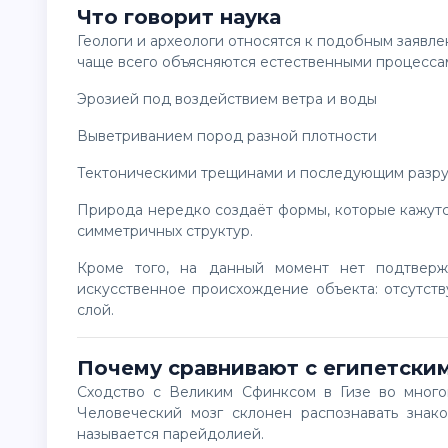
Что говорит наука
Геологи и археологи относятся к подобным заявлениям осторожно. В научной среде подобные объекты
чаще всего объясняются естественными процесса
эрозией под воздействием ветра и воды
выветриванием пород разной плотности
тектоническими трещинами и последующим раз
Природа нередко создаёт формы, которые кажутся «осмысленными» — от «лиц» на скалах до идеально
симметричных структур.
Кроме того, на данный момент нет подтверждённых археологических данных, указывающих на
искусственное происхождение объекта: отсутств
слой.
Почему сравнивают с египетски
Сходство с Великим Сфинксом в Гизе во многом условное и основано на визуальном восприятии.
Человеческий мозг склонен распознавать знак
называется парейдолией.