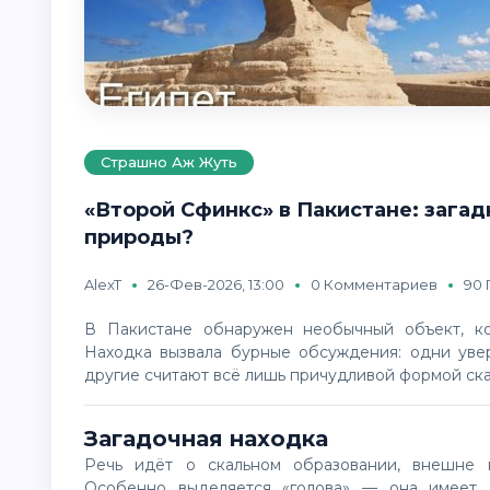
Страшно Аж Жуть
«Второй Сфинкс» в Пакистане: загад
природы?
AlexT
26-Фев-2026, 13:00
0 Комментариев
90
В Пакистане обнаружен необычный объект, который уже успели окрестить «вторым Сфинксом».
Находка вызвала бурные обсуждения: одни уве
другие считают всё лишь причудливой формой ск
Загадочная находка
Речь идёт о скальном образовании, внешне напоминающем знаменитого египетского Сфинкса.
Особенно выделяется «голова» — она имеет о