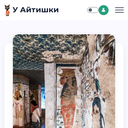
У Айтишки