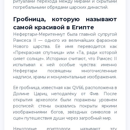
ритуалами перехода между мирами и скрытыми
погребальными обрядами царских династий.
Гробница, которую называют
самой красивой в Египте
Нефертари-Меритенмут была главной супругой
Рамсеса II — одного из величайших фараонов
Нового царства. Её имя переводится как
«Прекрасная спутница» или «Та, ради которой
сияет солнце». Историки считают, что Рамсес II
испытывал к ней особые чувства: именно
Нефертари посвящены многочисленные
надписи, храмы и монументальные изображения.
Её гробница, известная как QV66, расположена в
Долине Цариц неподалёку от Фив. После
открытия археологи были поражены уровнем
росписей: стены оказались покрыты яркими
изображениями богов, звёздных символов и
сцен путешествия души через загробный мир.
Некоторые египтологи называют эту