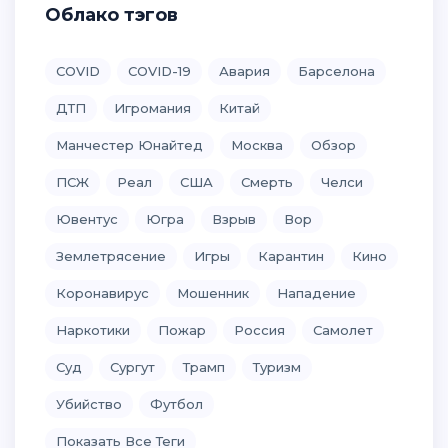
Облако тэгов
COVID
COVID-19
Авария
Барселона
ДТП
Игромания
Китай
Манчестер Юнайтед
Москва
Обзор
ПСЖ
Реал
США
Смерть
Челси
Ювентус
Югра
Взрыв
Вор
Землетрясение
Игры
Карантин
Кино
Коронавирус
Мошенник
Нападение
Наркотики
Пожар
Россия
Самолет
Суд
Сургут
Трамп
Туризм
Убийство
Футбол
Показать Все Теги