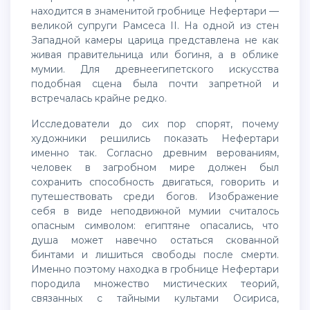
находится в знаменитой гробнице Нефертари —
великой супруги Рамсеса II. На одной из стен
Западной камеры царица представлена не как
живая правительница или богиня, а в облике
мумии. Для древнеегипетского искусства
подобная сцена была почти запретной и
встречалась крайне редко.
Исследователи до сих пор спорят, почему
художники решились показать Нефертари
именно так. Согласно древним верованиям,
человек в загробном мире должен был
сохранить способность двигаться, говорить и
путешествовать среди богов. Изображение
себя в виде неподвижной мумии считалось
опасным символом: египтяне опасались, что
душа может навечно остаться скованной
бинтами и лишиться свободы после смерти.
Именно поэтому находка в гробнице Нефертари
породила множество мистических теорий,
связанных с тайными культами Осириса,