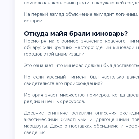
привело к накоплению ртути в окружающей среде
На первый взгляд объяснение выглядит логичным. Но именно здесь начинается самая интересная часть
истории.
Откуда майя брали киноварь?
Несмотря на огромное значение красного пигмента для культуры майя, археологи до сих пор не
обнаружили крупных месторождений киновари н
городов этой цивилизации.
Это означает, что минерал должен был доставлять
Но если красный пигмент был настолько важен, почему практически не сохранилось подробных
свидетельств его происхождения?
История знает множество примеров, когда древние народы тщательно документировали получение
редких и ценных ресурсов.
Древние египтяне оставили описания экспедиций в загадочную страну Пунт за благовониями,
экзотическими животными и драгоценными то
маршруты. Даже о поставках обсидиана и нефри
сведения.