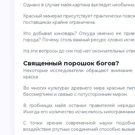
Однако в случае майя картина выглядит необычно
Красный минерал присутствует практически повсюду, но информация о его добыче, транспортировке и
поставщиках крайне ограничена.
Кто добывал киноварь? Откуда именно её привозили? Какими путями она попадала в крупнейшие
города? Почему столь важный ресурс словно исче
На эти вопросы до сих пор нет окончательных отв
Священный порошок богов?
Некоторые исследователи обращают внимание на то, что киноварь использовалась не просто как
краска.
Во многих культурах древнего мира красные пигменты ассоциировались с кровью, жизненной силой,
бессмертием и связью с потусторонним миром.
В гробницах майя останки правителей нередко буквально покрывали слоями красного порошка.
Иногда его количество исчислялось килограммами
С точки зрения современной науки подобная практика выглядит опасной, ведь длительное
воздействие ртутных соединений способно вызыв