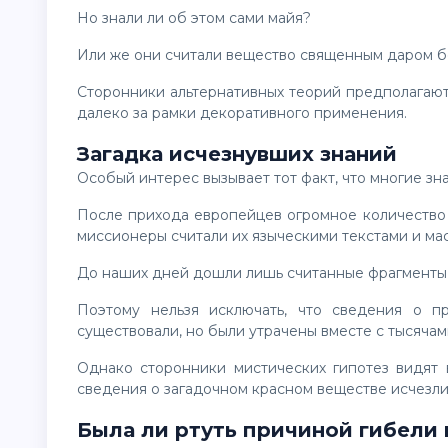
Но знали ли об этом сами майя?
Или же они считали вещество священным даром б
Сторонники альтернативных теорий предполагают, что истинное назначение киновари могло выходить
далеко за рамки декоративного применения.
Загадка исчезнувших знаний
Особый интерес вызывает тот факт, что многие з
После прихода европейцев огромное количество кодексов и рукописей было уничтожено. Испанские
миссионеры считали их языческими текстами и ма
До наших дней дошли лишь считанные фрагменты
Поэтому нельзя исключать, что сведения о происхождении и использовании киновари когда-то
существовали, но были утрачены вместе с тысячам
Однако сторонники мистических гипотез видят в этом ещё одну странность: словно самые важные
сведения о загадочном красном веществе исчезли
Была ли ртуть причиной гибели