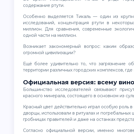
содержание ртути.
Особенно выделяется Тикаль — один из крупнейших городов древней Мезоамерики. По данным
исследований, концентрация ртути в некоторы
миллион. Для сравнения, современные экологи
одной части на миллион.
Возникает закономерный вопрос: каким образом столь токсичное вещество оказалось в центре
огромной цивилизации?
Ещё более удивительно то, что загрязнение обнаруживается не в одном конкретном месте, а на
территории различных городских комплексов, где
Официальная версия: всему вино
Большинство исследователей связывают присутствие ртути с использованием киновари — ярко-
красного минерала, состоящего в основном из сул
Красный цвет действительно играл особую роль в культуре майя. Им покрывали стены храмов, украшали
дворцы, использовали в ритуалах и погребальных 
гробницах правителей и даже на останках предста
Согласно официальной версии, именно многовековое использование этого минерала постепенно