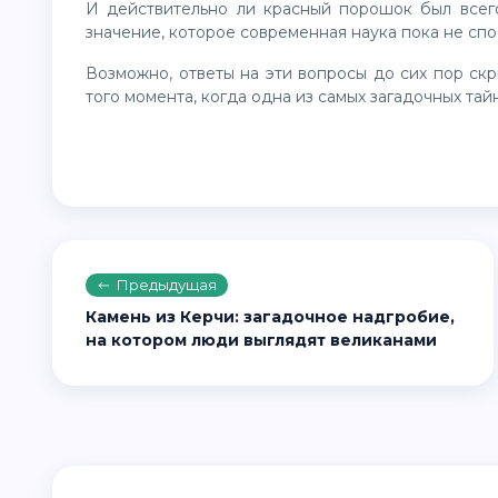
И действительно ли красный порошок был всего лишь краской, или же для древних майя он имел
значение, которое современная наука пока не сп
Возможно, ответы на эти вопросы до сих пор скрыты где-то среди заросших джунглями руин, ожидая
того момента, когда одна из самых загадочных та
Предыдущая
Камень из Керчи: загадочное надгробие,
на котором люди выглядят великанами