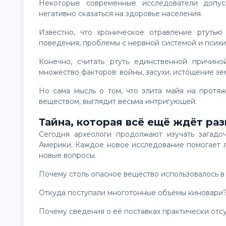
Некоторые современные исследователи допускают, что многовековое накопление ртути могло
негативно сказаться на здоровье населения.
Известно, что хроническое отравление ртутью способно вызывать нарушения памяти, изменения
поведения, проблемы с нервной системой и психи
Конечно, считать ртуть единственной причиной упадка цивилизации нельзя. Историки называют
множество факторов: войны, засухи, истощение зе
Но сама мысль о том, что элита майя на протяжении поколений могла контактировать с токсичным
веществом, выглядит весьма интригующей.
Тайна, которая всё ещё ждёт ра
Сегодня археологи продолжают изучать загадочные следы ртути в древних городах Центральной
Америки. Каждое новое исследование помогает 
новые вопросы.
Почему столь опасное вещество использовалось в
Откуда поступали многотонные объёмы киновари
Почему сведения о её поставках практически отс