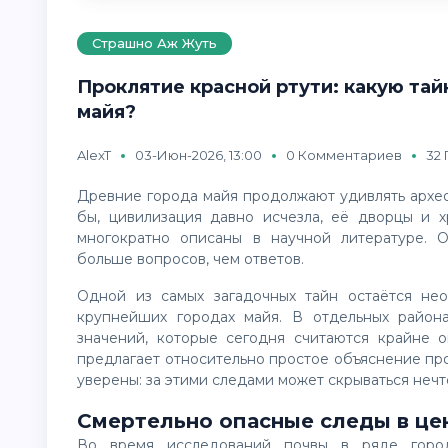
Страшно Аж Жуть
Проклятие красной ртути: какую та
майя?
AlexT
03-Июн-2026, 13:00
0 Комментариев
32
Древние города майя продолжают удивлять археологов даже спустя столетия исследований. Казалось
бы, цивилизация давно исчезла, её дворцы и 
многократно описаны в научной литературе. 
больше вопросов, чем ответов.
Одной из самых загадочных тайн остаётся необычайно высокий уровень ртутного загрязнения в
крупнейших городах майя. В отдельных района
значений, которые сегодня считаются крайне 
предлагает относительно простое объяснение пр
уверены: за этими следами может скрываться нечт
Смертельно опасные следы в це
Во время исследований почвы в ряде городов майя специалисты обнаружили значительное