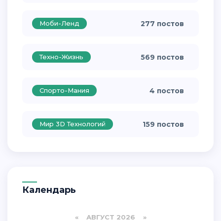
Моби-Ленд
277 постов
Техно-Жизнь
569 постов
Спорто-Мания
4 постов
Мир 3D Технологий
159 постов
Календарь
«
АВГУСТ 2026 »