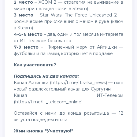
2 место
– XCOM 2 — стратегия на выживание в
мире пришельцев (ключ в Steam)
3 место
– Star Wars: The Force Unleashed 2 —
космические приключения с мечом в руке (ключ
в Steam)
4-5-6 место
– два, один и пол месяца интернета
от ИТ-Телеком бесплатно
7-9 место
– Фирменный мерч от Айтишки —
футболки и панамки, которых нет в продаже
Как участвовать?
Подпишись на два канала:
Канал Айтишки (
https://t.me/Itishka_news
) — наш
новый развлекательный канал для Сургутян
Канал ИТ-Телеком
(
https://t.me/IT_telecom_online
)
Оставайся с нами до конца розыгрыша — 12
августа подведем итоги
Жми кнопку "Участвую!"