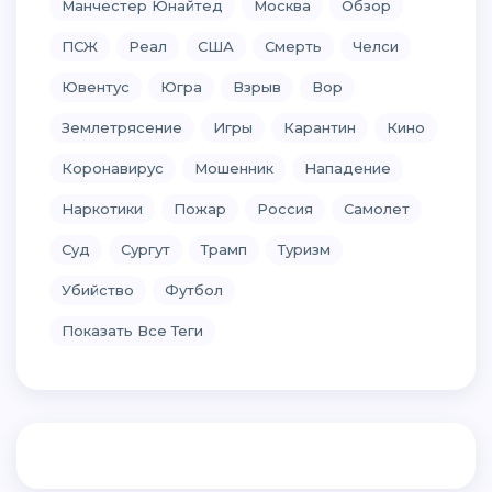
Манчестер Юнайтед
Москва
Обзор
ПСЖ
Реал
США
Смерть
Челси
Ювентус
Югра
Взрыв
Вор
Землетрясение
Игры
Карантин
Кино
Коронавирус
Мошенник
Нападение
Наркотики
Пожар
Россия
Самолет
Суд
Сургут
Трамп
Туризм
Убийство
Футбол
Показать Все Теги