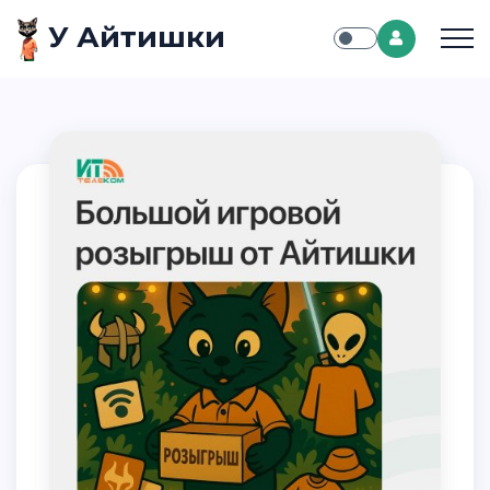
У Айтишки