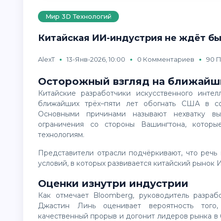
Мир 3D Технологий
Китайская ИИ-индустрия не ждёт бы
AlexT
13-Янв-2026, 10:00
0 Комментариев
90 
Осторожный взгляд на ближайш
Китайские разработчики искусственного интеллекта всё чаще открыто признают: в перспективе
ближайших трёх–пяти лет обогнать США в с
Основными причинами называют нехватку вы
ограничения со стороны Вашингтона, котор
технологиям.
Представители отрасли подчёркивают, что речь идёт не о пессимизме, а о трезвой оценке текущих
условий, в которых развивается китайский рынок 
Оценки изнутри индустрии
Как отмечает Bloomberg, руководитель разработки семейства языковых моделей Qwen в Alibaba
Джастин Линь оценивает вероятность того,
качественный прорыв и догонит лидеров рынка в