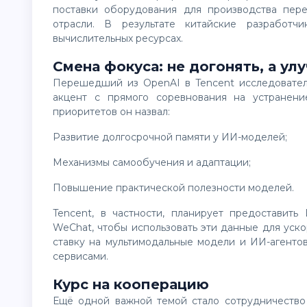
поставки оборудования для производства пер
отрасли. В результате китайские разработч
вычислительных ресурсах.
Смена фокуса: не догонять, а ул
Перешедший из OpenAI в Tencent исследователь Яо Шунью призвал китайские компании сместить
акцент с прямого соревнования на устранени
приоритетов он назвал:
развитие долгосрочной памяти у ИИ-моделей;
механизмы самообучения и адаптации;
повышение практической полезности моделей.
Tencent, в частности, планирует предоставить ИИ-ассистенту Yuanbao доступ к истории чатов в
WeChat, чтобы использовать эти данные для ускор
ставку на мультимодальные модели и ИИ-агенто
сервисами.
Курс на кооперацию
Ещё одной важной темой стало сотрудничество внутри страны. Участники обсуждений сошлись во