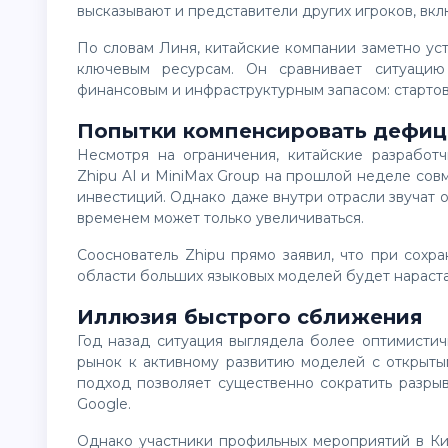
высказывают и представители других игроков, вклю
По словам Линя, китайские компании заметно уступают таким организациям, как OpenAI, по доступу к
ключевым ресурсам. Он сравнивает ситуаци
финансовым и инфраструктурным запасом: стартов
Попытки компенсировать дефиц
Несмотря на ограничения, китайские разработчики активно ищут источники финансирования. Так,
Zhipu AI и MiniMax Group на прошлой неделе со
инвестиций. Однако даже внутри отрасли звучат 
временем может только увеличиваться.
Сооснователь Zhipu прямо заявил, что при сохранении текущих условий отставание Китая от США в
области больших языковых моделей будет нараста
Иллюзия быстрого сближения
Год назад ситуация выглядела более оптимистично. Успех китайского проекта DeepSeek подтолкнул
рынок к активному развитию моделей с открытым
подход позволяет существенно сократить разры
Google.
Однако участники профильных мероприятий в Китае теперь признают: американские ограничения на