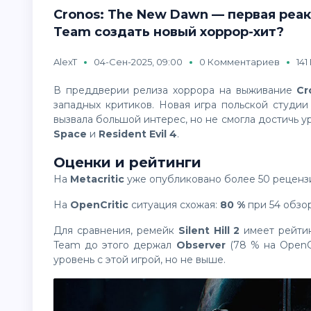
Cronos: The New Dawn — первая реак
Team создать новый хоррор-хит?
AlexT
04-Сен-2025, 09:00
0 Комментариев
14
В преддверии релиза хоррора на выживание
Cr
западных критиков. Новая игра польской студи
вызвала большой интерес, но не смогла достичь 
Space
и
Resident Evil 4
.
Оценки и рейтинги
На
Metacritic
уже опубликовано более 50 реценз
На
OpenCritic
ситуация схожая:
80 %
при 54 обзо
Для сравнения, ремейк
Silent Hill 2
имеет рейтинг
Team до этого держал
Observer
(78 % на OpenCr
уровень с этой игрой, но не выше.