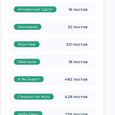
Интересный Сургут
16 постов
Киномания
32 постов
Игро-Мир
551 постов
Хахатушки
18 постов
А Вы Знали?
482 постов
Страшно Аж Жуть
428 постов
Моби-Ленд
276 постов