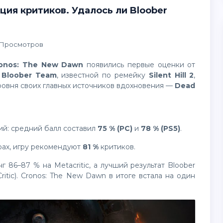
ция критиков. Удалось ли Bloober
1 Просмотров
onos: The New Dawn
появились первые оценки от
и
Bloober Team
, известной по ремейку
Silent Hill 2
,
уровня своих главных источников вдохновения —
Dead
ий: средний балл составил
75 % (PC)
и
78 % (PS5)
.
рах, игру рекомендуют
81 %
критиков.
 86–87 % на Metacritic, а лучший результат Bloober
itic). Cronos: The New Dawn в итоге встала на один