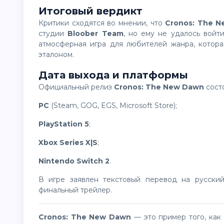
Итоговый вердикт
Критики сходятся во мнении, что
Cronos: The 
студии
Bloober Team
, но ему не удалось войт
атмосферная игра для любителей жанра, котора
эталоном.
Дата выхода и платформы
Официальный релиз
Cronos: The New Dawn
сост
PC
(Steam, GOG, EGS, Microsoft Store);
PlayStation 5
;
Xbox Series X|S
;
Nintendo Switch 2
.
В игре заявлен текстовый перевод на русский язык. В честь премьеры разработчики выпустили
финальный трейлер.
Cronos: The New Dawn
— это пример того, как 