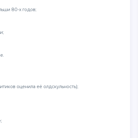
ьши 80-х годов;
и;
е.
ритиков оценила её олдскульность);
;