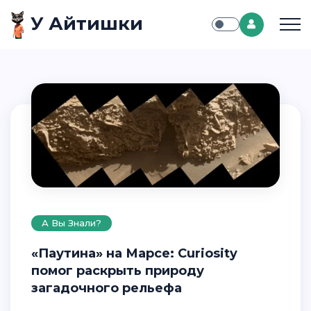
У Айтишки
А Вы Знали?
«Паутина» на Марсе: Curiosity
помог раскрыть природу
загадочного рельефа