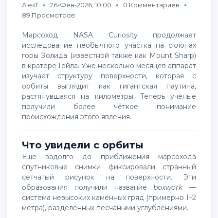
AlexT
26-Фев-2026, 10:00
0 Комментариев
89 Просмотров
Марсоход NASA Curiosity продолжает
исследование необычного участка на склонах
горы Эолида (известной также как Mount Sharp)
в кратере Гейла. Уже несколько месяцев аппарат
изучает структуру поверхности, которая с
орбиты выглядит как гигантская паутина,
растянувшаяся на километры. Теперь учёные
получили более чёткое понимание
происхождения этого явления.
Что увидели с орбиты
Ещё задолго до приближения марсохода
спутниковые снимки фиксировали странный
сетчатый рисунок на поверхности. Эти
образования получили название
boxwork
—
система невысоких каменных гряд (примерно 1–2
метра), разделённых песчаными углублениями.