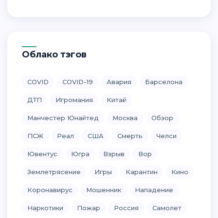
Облако тэгов
COVID
COVID-19
Авария
Барселона
ДТП
Игромания
Китай
Манчестер Юнайтед
Москва
Обзор
ПСЖ
Реал
США
Смерть
Челси
Ювентус
Югра
Взрыв
Вор
Землетрясение
Игры
Карантин
Кино
Коронавирус
Мошенник
Нападение
Наркотики
Пожар
Россия
Самолет