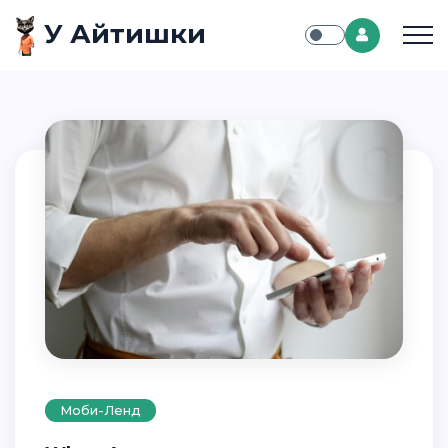
У Айтишки
Моби-Ленд