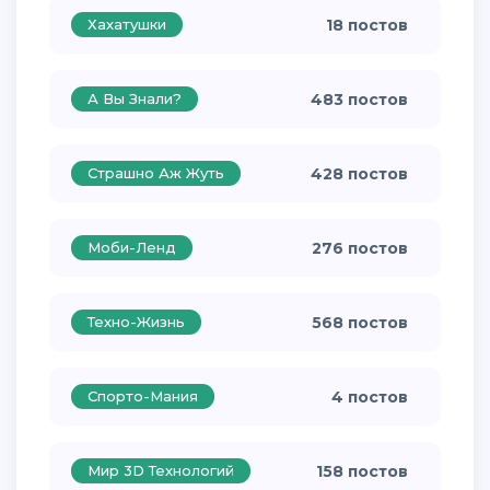
Хахатушки
18 постов
А Вы Знали?
483 постов
Страшно Аж Жуть
428 постов
Моби-Ленд
276 постов
Техно-Жизнь
568 постов
Спорто-Мания
4 постов
Мир 3D Технологий
158 постов