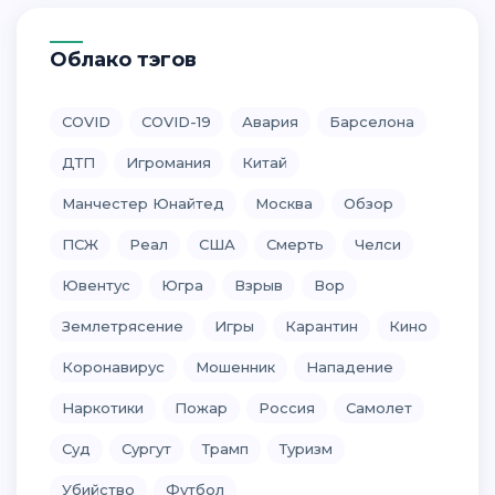
Облако тэгов
COVID
COVID-19
Авария
Барселона
ДТП
Игромания
Китай
Манчестер Юнайтед
Москва
Обзор
ПСЖ
Реал
США
Смерть
Челси
Ювентус
Югра
Взрыв
Вор
Землетрясение
Игры
Карантин
Кино
Коронавирус
Мошенник
Нападение
Наркотики
Пожар
Россия
Самолет
Суд
Сургут
Трамп
Туризм
Убийство
Футбол