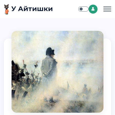
У Айтишки