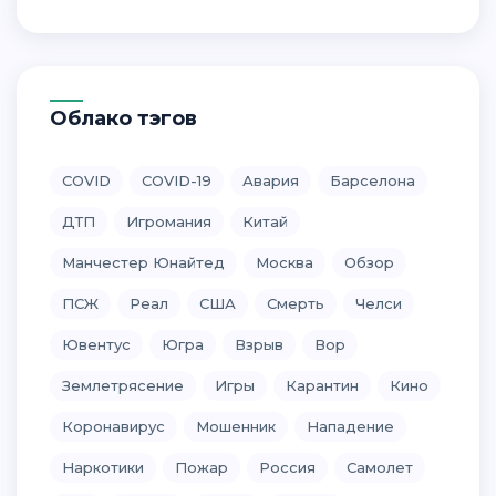
Облако тэгов
COVID
COVID-19
Авария
Барселона
ДТП
Игромания
Китай
Манчестер Юнайтед
Москва
Обзор
ПСЖ
Реал
США
Смерть
Челси
Ювентус
Югра
Взрыв
Вор
Землетрясение
Игры
Карантин
Кино
Коронавирус
Мошенник
Нападение
Наркотики
Пожар
Россия
Самолет