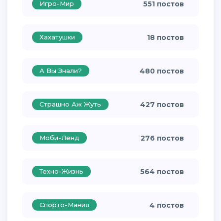
Игро-Мир
551 постов
Хахатушки
18 постов
А Вы Знали?
480 постов
Страшно Аж Жуть
427 постов
Моби-Ленд
276 постов
Техно-Жизнь
564 постов
Спорто-Мания
4 постов