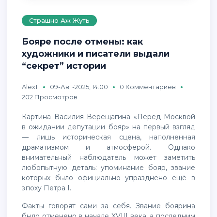
Страшно Аж Жуть
Бояре после отмены: как
художники и писатели выдали
“секрет” истории
AlexT
09-Авг-2025, 14:00
0 Комментариев
202 Просмотров
Картина Василия Верещагина «Перед Москвой
в ожидании депутации бояр» на первый взгляд
— лишь историческая сцена, наполненная
драматизмом и атмосферой. Однако
внимательный наблюдатель может заметить
любопытную деталь: упоминание бояр, звание
которых было официально упразднено ещё в
эпоху Петра I.
Факты говорят сами за себя. Звание боярина
было отменено в начале XVIII века, а последним