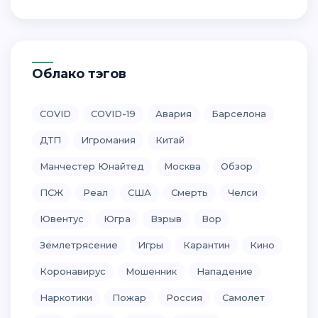
Облако тэгов
COVID
COVID-19
Авария
Барселона
ДТП
Игромания
Китай
Манчестер Юнайтед
Москва
Обзор
ПСЖ
Реал
США
Смерть
Челси
Ювентус
Югра
Взрыв
Вор
Землетрясение
Игры
Карантин
Кино
Коронавирус
Мошенник
Нападение
Наркотики
Пожар
Россия
Самолет