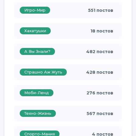
Игро-Мир
551 постов
Хахатушки
18 постов
А Вы Знали?
482 постов
Страшно Аж Жуть
428 постов
Моби-Ленд
276 постов
Техно-Жизнь
567 постов
Спорто-Мания
4 постов