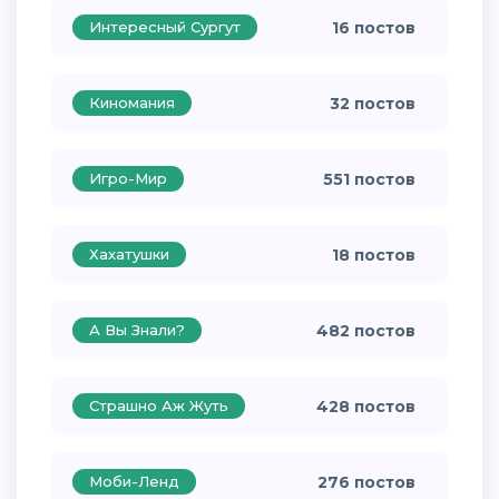
Интересный Сургут
16 постов
Киномания
32 постов
Игро-Мир
551 постов
Хахатушки
18 постов
А Вы Знали?
482 постов
Страшно Аж Жуть
428 постов
Моби-Ленд
276 постов