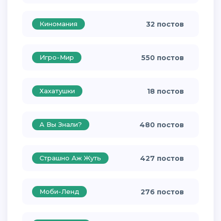
Киномания
32 постов
Игро-Мир
550 постов
Хахатушки
18 постов
А Вы Знали?
480 постов
Страшно Аж Жуть
427 постов
Моби-Ленд
276 постов