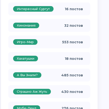
Интересный Сургут
16 постов
Киномания
32 постов
Игро-Мир
553 постов
Хахатушки
18 постов
А Вы Знали?
485 постов
Страшно Аж Жуть
430 постов
Моби-Ленд
276 постов