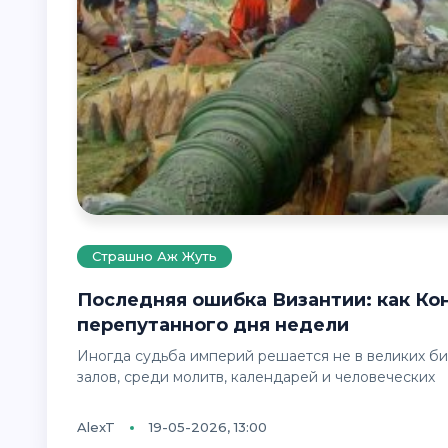
Страшно Аж Жуть
Последняя ошибка Византии: как Константинополь мог пасть из-за
перепутанного дня недели
Иногда судьба империй решается не в великих битвах и не в столкновении армий, а в тишине свечных
залов, среди молитв, календарей и человеческих
AlexT
19-05-2026, 13:00