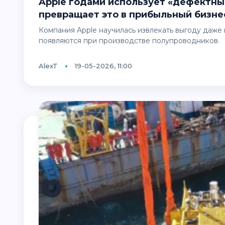
Apple годами использует «дефектные» чипы в своих устройствах — и
превращает это в прибыльный бизне
Компания Apple научилась извлекать выгоду даже из частично бракованных процессоров, которые
появляются при производстве полупроводников.
AlexT
19-05-2026, 11:00