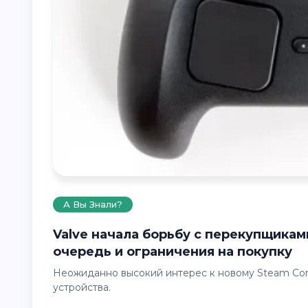
А Вы Знали?
Valve начала борьбу с перекупщиками Steam Controller — компания вводит
очередь и ограничения на покупку
Неожиданно высокий интерес к новому Steam Controller заставил Valve срочно менять правила продаж
устройства.