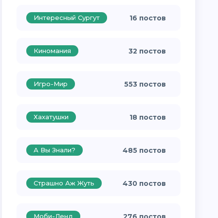
Интересный Сургут
16 постов
Киномания
32 постов
Игро-Мир
553 постов
Хахатушки
18 постов
А Вы Знали?
485 постов
Страшно Аж Жуть
430 постов
Моби-Ленд
276 постов