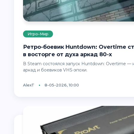
Игро-Мир
Ретро-боевик Huntdown: Overtime стремительно покоряет Steam — игроки
в восторге от духа аркад 80-х
В Steam состоялся запуск Huntdown: Overtime — нового динамичного экшена в стилистике культовых
аркад и боевиков VHS-эпохи.
AlexT
8-05-2026, 10:00