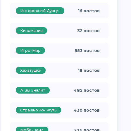
Интересный Сургут
16 постов
Киномания
32 постов
Игро-Мир
553 постов
Хахатушки
18 постов
А Вы Знали?
485 постов
Страшно Аж Жуть
430 постов
Моби-Ленд
276 постов