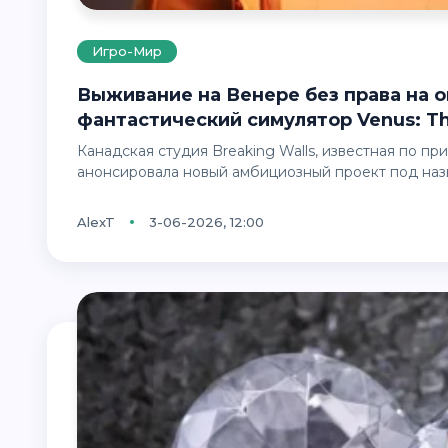
Игро-Мир
Выживание на Венере без права на ошибку: представлен научно-
фантастический симулятор Venus: Th
Канадская студия Breaking Walls, известная по приключенческой игре Away: The Survival Series,
анонсировала новый амбициозный проект под на
AlexT
3-06-2026, 12:00