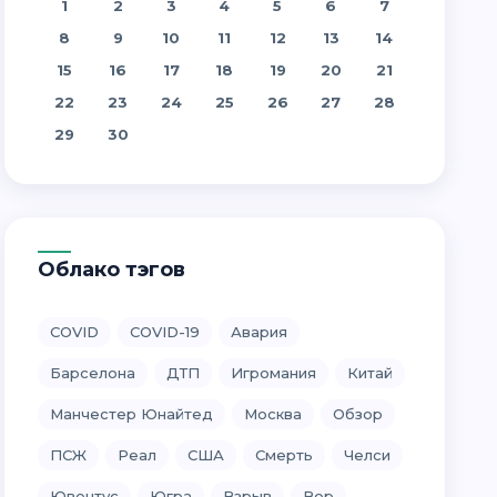
1
2
3
4
5
6
7
8
9
10
11
12
13
14
15
16
17
18
19
20
21
22
23
24
25
26
27
28
29
30
Облако тэгов
COVID
COVID-19
Авария
Барселона
ДТП
Игромания
Китай
Манчестер Юнайтед
Москва
Обзор
ПСЖ
Реал
США
Смерть
Челси
Ювентус
Югра
Взрыв
Вор