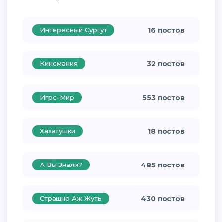
Интересный Сургут
16 постов
Киномания
32 постов
Игро-Мир
553 постов
Хахатушки
18 постов
А Вы Знали?
485 постов
Страшно Аж Жуть
430 постов